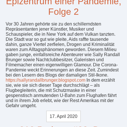
Epizentrum einer Pandemie,
Folge 2
Vor 30 Jahren gehörte sie zu den schillerndsten
Repräsentanten jener Künstler, Musiker und
Schauspieler, die in New York auf dem Vulkan tanzten.
Die Stadt war so gut wie pleite, Aids raffte tausende
dahin, ganze Viertel zerfielen, Drogen und Kriminalität
waren zum Alltagsphänomen geworden. Diesem Milieu
gaben junge, einfallsreiche Abenteurer wie Sally Randall
Brunger sowie Nachtclubbesitzer, Galeristen und
Filmemacher einen eigenwilligen Glamour. Die Corona-
Pandemie weckt Erinnerungen an diese Zeit. Zumindest
bei den Lesern des Blogs der damaligen Stil-Ikone.
https://sallyrandallbrunger.blogspot.com
In dem erzählt
sie, wie sie sich dieser Tage durchschlägt – als
Flugbegleiterin, die mit Schutzmaske in einer
gespenstisch anmutenden U-Bahn zum Flughafen fährt
und in ihrem Job erlebt, wie der Rest Amerikas mit der
Gefahr umgeht.
17. April 2020