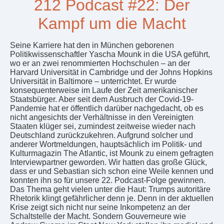
212 Podcast #22: Der
Kampf um die Macht
Seine Karriere hat den in München geborenen
Politikwissenschaftler Yascha Mounk in die USA geführt,
wo er an zwei renommierten Hochschulen – an der
Harvard Universität in Cambridge und der Johns Hopkins
Universität in Baltimore – unterrichtet. Er wurde
konsequenterweise im Laufe der Zeit amerikanischer
Staatsbürger. Aber seit dem Ausbruch der Covid-19-
Pandemie hat er öffentlich darüber nachgedacht, ob es
nicht angesichts der Verhältnisse in den Vereinigten
Staaten klüger sei, zumindest zeitweise wieder nach
Deutschland zurückzukehren. Aufgrund solcher und
anderer Wortmeldungen, hauptsächlich im Politik- und
Kulturmagazin The Atlantic, ist Mounk zu einem gefragten
Interviewpartner geworden. Wir hatten das große Glück,
dass er und Sebastian sich schon eine Weile kennen und
konnten ihn so für unsere 22. Podcast-Folge gewinnen.
Das Thema geht vielen unter die Haut: Trumps autoritäre
Rhetorik klingt gefährlicher denn je. Denn in der aktuellen
Krise zeigt sich nicht nur seine Inkompetenz an der
Schaltstelle der Macht. Sondern Gouverneure wie