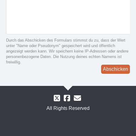
Durch das Abschicken des Formulars stimmst du zu, dass der Wert
unter "Name oder Pseudonym" gespeichert wird und öffentlich
angezeigt werden kann. Wir speichern keine IP-Adressen oder andere
personenbezogene Daten. Die Nutzung deines echten Namens ist
freiwillig.
Abschicken
All Rights Reserved