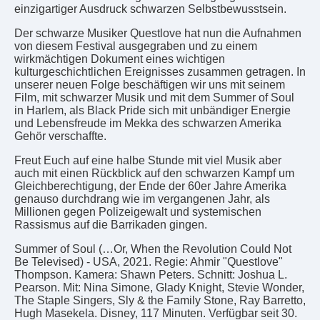
einzigartiger Ausdruck schwarzen Selbstbewusstsein.
Der schwarze Musiker Questlove hat nun die Aufnahmen
von diesem Festival ausgegraben und zu einem
wirkmächtigen Dokument eines wichtigen
kulturgeschichtlichen Ereignisses zusammen getragen. In
unserer neuen Folge beschäftigen wir uns mit seinem
Film, mit schwarzer Musik und mit dem Summer of Soul
in Harlem, als Black Pride sich mit unbändiger Energie
und Lebensfreude im Mekka des schwarzen Amerika
Gehör verschaffte.
Freut Euch auf eine halbe Stunde mit viel Musik aber
auch mit einen Rückblick auf den schwarzen Kampf um
Gleichberechtigung, der Ende der 60er Jahre Amerika
genauso durchdrang wie im vergangenen Jahr, als
Millionen gegen Polizeigewalt und systemischen
Rassismus auf die Barrikaden gingen.
Summer of Soul (…Or, When the Revolution Could Not
Be Televised) - USA, 2021. Regie: Ahmir "Questlove"
Thompson. Kamera: Shawn Peters. Schnitt: Joshua L.
Pearson. Mit: Nina Simone, Glady Knight, Stevie Wonder,
The Staple Singers, Sly & the Family Stone, Ray Barretto,
Hugh Masekela. Disney, 117 Minuten. Verfügbar seit 30.